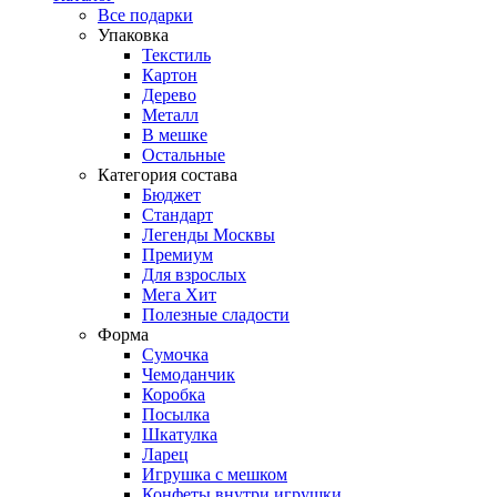
Все подарки
Упаковка
Текстиль
Картон
Дерево
Металл
В мешке
Остальные
Категория состава
Бюджет
Стандарт
Легенды Москвы
Премиум
Для взрослых
Мега Хит
Полезные сладости
Форма
Сумочка
Чемоданчик
Коробка
Посылка
Шкатулка
Ларец
Игрушка с мешком
Конфеты внутри игрушки