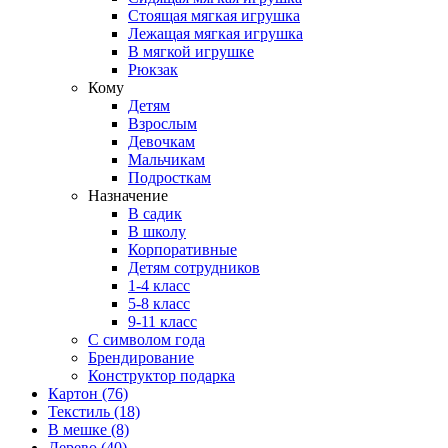
Стоящая мягкая игрушка
Лежащая мягкая игрушка
В мягкой игрушке
Рюкзак
Кому
Детям
Взрослым
Девочкам
Мальчикам
Подросткам
Назначение
В садик
В школу
Корпоративные
Детям сотрудников
1-4 класс
5-8 класс
9-11 класс
С символом года
Брендирование
Конструктор подарка
Картон
(76)
Текстиль
(18)
В мешке
(8)
Дерево
(40)