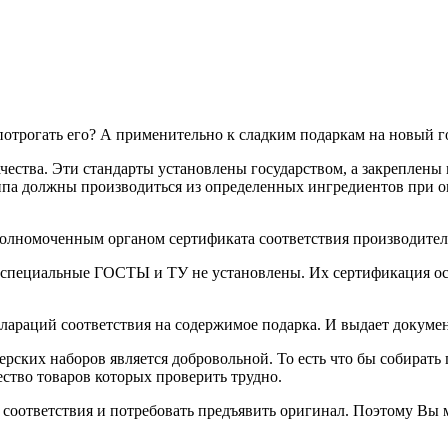
потрогать его? А применительно к сладким подаркам на новый го
ества. Эти стандарты установлены государством, а закреплены
типа должны производиться из определенных ингредиентов при 
полномоченным органом сертификата соответствия производите
х специальные ГОСТЫ и ТУ не установлены. Их сертификация о
лараций соответствия на содержимое подарка. И выдает докуме
рских наборов является добровольной. То есть что бы собирать 
ство товаров которых проверить трудно.
соответствия и потребовать предъявить оригинал. Поэтому Вы 