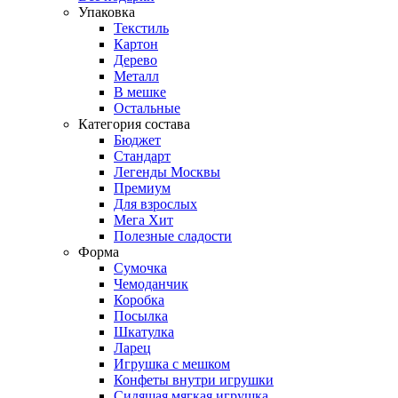
Упаковка
Текстиль
Картон
Дерево
Металл
В мешке
Остальные
Категория состава
Бюджет
Стандарт
Легенды Москвы
Премиум
Для взрослых
Мега Хит
Полезные сладости
Форма
Сумочка
Чемоданчик
Коробка
Посылка
Шкатулка
Ларец
Игрушка с мешком
Конфеты внутри игрушки
Сидящая мягкая игрушка