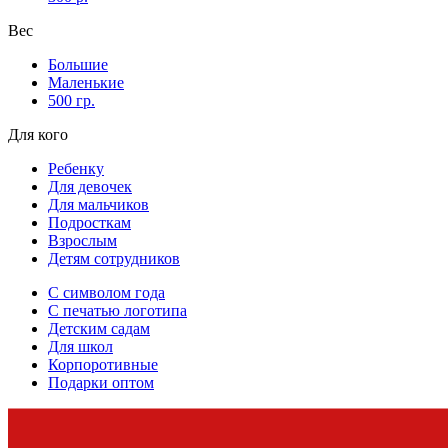
Вес
Большие
Маленькие
500 гр.
Для кого
Ребенку
Для девочек
Для мальчиков
Подросткам
Взрослым
Детям сотрудников
С символом года
С печатью логотипа
Детским садам
Для школ
Корпоротивные
Подарки оптом