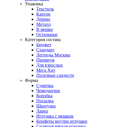
Упаковка
Текстиль
Картон
Дерево
Металл
В мешке
Остальные
Категория состава
Бюджет
Стандарт
Легенды Москвы
Премиум
Для взрослых
Мега Хит
Полезные сладости
Форма
Сумочка
Чемоданчик
Коробка
Посылка
Шкатулка
Ларец
Игрушка с мешком
Конфеты внутри игрушки
Сидящая мягкая игрушка