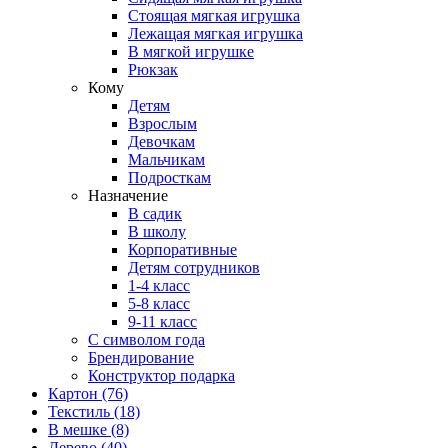
Стоящая мягкая игрушка
Лежащая мягкая игрушка
В мягкой игрушке
Рюкзак
Кому
Детям
Взрослым
Девочкам
Мальчикам
Подросткам
Назначение
В садик
В школу
Корпоративные
Детям сотрудников
1-4 класс
5-8 класс
9-11 класс
С символом года
Брендирование
Конструктор подарка
Картон
(76)
Текстиль
(18)
В мешке
(8)
Дерево
(40)