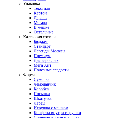
Упаковка
Текстиль
Картон
Дерево
Металл
В мешке
Остальные
Категория состава
Бюджет
Стандарт
Легенды Москвы
Премиум
Для взрослых
Мега Хит
Полезные сладости
Форма
Сумочка
Чемоданчик
Коробка
Посылка
Шкатулка
Ларец
Игрушка с мешком
Конфеты внутри игрушки
Сидящая мягкая игрушка