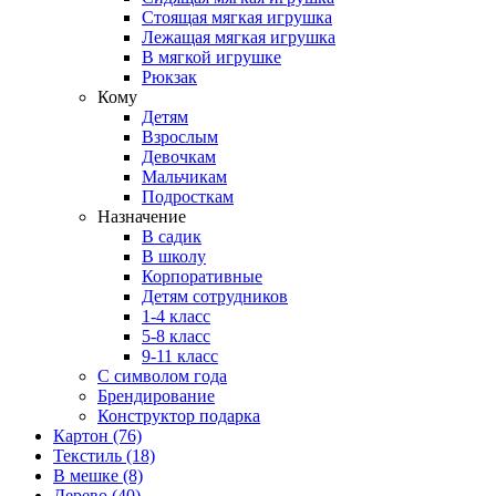
Стоящая мягкая игрушка
Лежащая мягкая игрушка
В мягкой игрушке
Рюкзак
Кому
Детям
Взрослым
Девочкам
Мальчикам
Подросткам
Назначение
В садик
В школу
Корпоративные
Детям сотрудников
1-4 класс
5-8 класс
9-11 класс
С символом года
Брендирование
Конструктор подарка
Картон
(76)
Текстиль
(18)
В мешке
(8)
Дерево
(40)