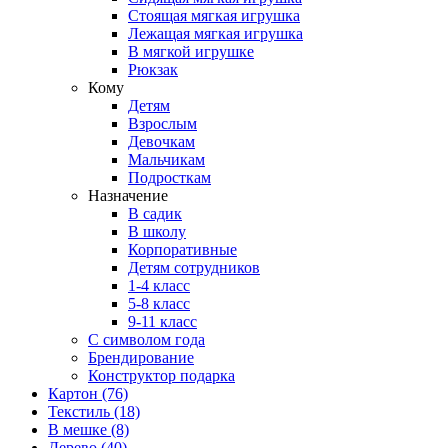
Стоящая мягкая игрушка
Лежащая мягкая игрушка
В мягкой игрушке
Рюкзак
Кому
Детям
Взрослым
Девочкам
Мальчикам
Подросткам
Назначение
В садик
В школу
Корпоративные
Детям сотрудников
1-4 класс
5-8 класс
9-11 класс
С символом года
Брендирование
Конструктор подарка
Картон
(76)
Текстиль
(18)
В мешке
(8)
Дерево
(40)