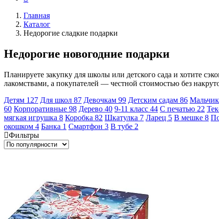
Главная
Каталог
Недорогие сладкие подарки
Недорогие новогодние подарки
Планируете закупку для школы или детского сада и хотите сэ
лакомствами, а покупателей — честной стоимостью без накруто
Детям
127
Для школ
87
Девочкам
99
Детским садам
86
Мальчи
60
Корпоративные
98
Дерево
40
9-11 класс
44
С печатью
22
Тек
мягкая игрушка
8
Коробка
82
Шкатулка
7
Ларец
5
В мешке
8
По
окошком
4
Банка
1
Смартфон
3
В тубе
2
Фильтры