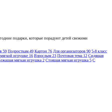
огодние подарки, которые порадуют детей свежими
ов
59
Подросткам
49
Картон
76
Для организаторов
90
5-8 класс
 мягкой игрушке
16
Взрослым
23
Почтовая тема
12
Сидящая
ежащая мягкая игрушка
2
Стоящая мягкая игрушка
5
С