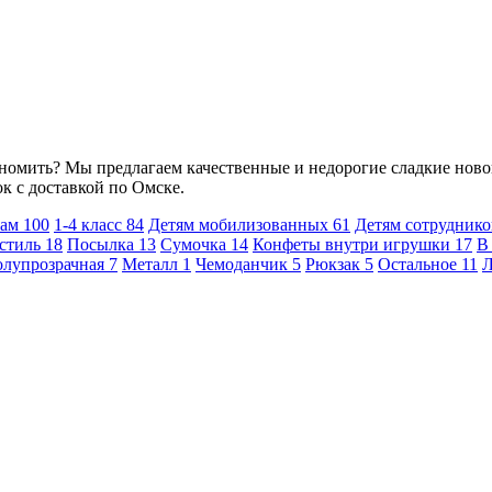
кономить? Мы предлагаем качественные и недорогие сладкие нов
к с доставкой по Омске.
кам
100
1-4 класс
84
Детям мобилизованных
61
Детям сотрудник
стиль
18
Посылка
13
Сумочка
14
Конфеты внутри игрушки
17
В
лупрозрачная
7
Металл
1
Чемоданчик
5
Рюкзак
5
Остальное
11
Л