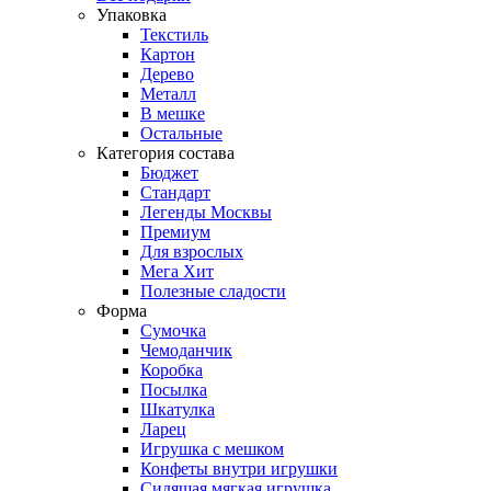
Упаковка
Текстиль
Картон
Дерево
Металл
В мешке
Остальные
Категория состава
Бюджет
Стандарт
Легенды Москвы
Премиум
Для взрослых
Мега Хит
Полезные сладости
Форма
Сумочка
Чемоданчик
Коробка
Посылка
Шкатулка
Ларец
Игрушка с мешком
Конфеты внутри игрушки
Сидящая мягкая игрушка