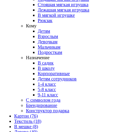
Стоящая мягкая игрушка
Лежащая мягкая игрушка
В мягкой игрушке
Рюкзак
Кому
Детям
Взрослым
Девочкам
Мальчикам
Подросткам
Назначение
В садик
В школу
Корпоративные
Детям сотрудников
1-4 класс
5-8 класс
9-11 класс
С символом года
Брендирование
Конструктор подарка
Картон
(76)
Текстиль
(18)
В мешке
(8)
Дерево
(40)