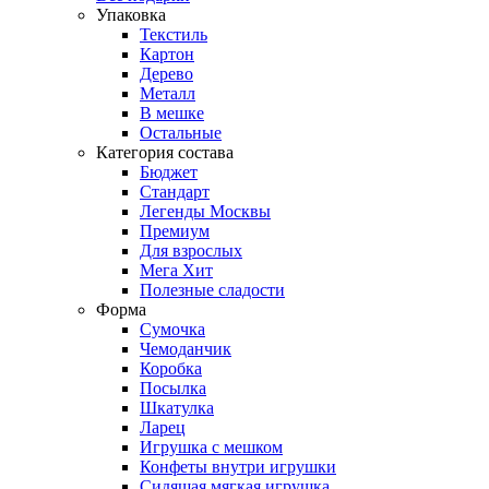
Упаковка
Текстиль
Картон
Дерево
Металл
В мешке
Остальные
Категория состава
Бюджет
Стандарт
Легенды Москвы
Премиум
Для взрослых
Мега Хит
Полезные сладости
Форма
Сумочка
Чемоданчик
Коробка
Посылка
Шкатулка
Ларец
Игрушка с мешком
Конфеты внутри игрушки
Сидящая мягкая игрушка