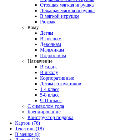
Стоящая мягкая игрушка
Лежащая мягкая игрушка
В мягкой игрушке
Рюкзак
Кому
Детям
Взрослым
Девочкам
Мальчикам
Подросткам
Назначение
В садик
В школу
Корпоративные
Детям сотрудников
1-4 класс
5-8 класс
9-11 класс
С символом года
Брендирование
Конструктор подарка
Картон
(76)
Текстиль
(18)
В мешке
(8)
Дерево
(40)