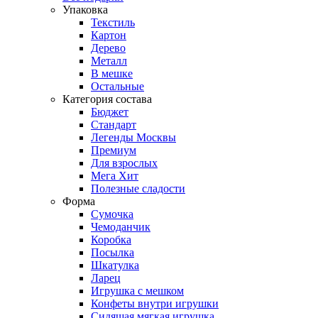
Упаковка
Текстиль
Картон
Дерево
Металл
В мешке
Остальные
Категория состава
Бюджет
Стандарт
Легенды Москвы
Премиум
Для взрослых
Мега Хит
Полезные сладости
Форма
Сумочка
Чемоданчик
Коробка
Посылка
Шкатулка
Ларец
Игрушка с мешком
Конфеты внутри игрушки
Сидящая мягкая игрушка