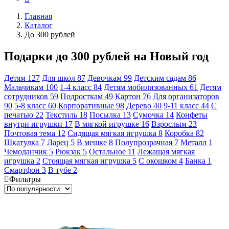
Главная
Каталог
До 300 рублей
Подарки до 300 рублей на Новый год
Детям
127
Для школ
87
Девочкам
99
Детским садам
86
Мальчикам
100
1-4 класс
84
Детям мобилизованных
61
Детям
сотрудников
59
Подросткам
49
Картон
76
Для организаторов
90
5-8 класс
60
Корпоративные
98
Дерево
40
9-11 класс
44
С
печатью
22
Текстиль
18
Посылка
13
Сумочка
14
Конфеты
внутри игрушки
17
В мягкой игрушке
16
Взрослым
23
Почтовая тема
12
Сидящая мягкая игрушка
8
Коробка
82
Шкатулка
7
Ларец
5
В мешке
8
Полупрозрачная
7
Металл
1
Чемоданчик
5
Рюкзак
5
Остальное
11
Лежащая мягкая
игрушка
2
Стоящая мягкая игрушка
5
С окошком
4
Банка
1
Смартфон
3
В тубе
2
Фильтры