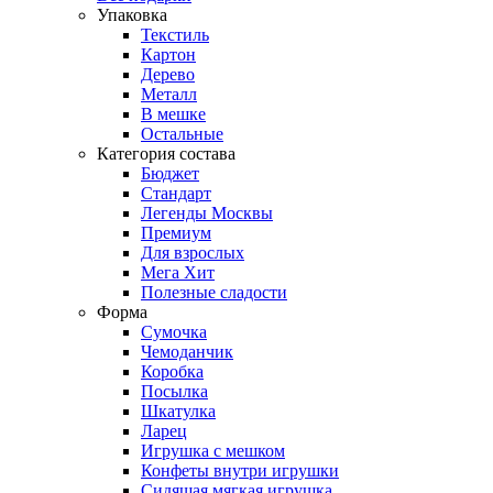
Упаковка
Текстиль
Картон
Дерево
Металл
В мешке
Остальные
Категория состава
Бюджет
Стандарт
Легенды Москвы
Премиум
Для взрослых
Мега Хит
Полезные сладости
Форма
Сумочка
Чемоданчик
Коробка
Посылка
Шкатулка
Ларец
Игрушка с мешком
Конфеты внутри игрушки
Сидящая мягкая игрушка