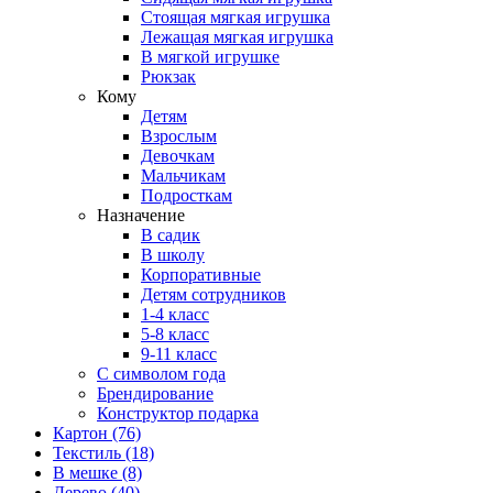
Стоящая мягкая игрушка
Лежащая мягкая игрушка
В мягкой игрушке
Рюкзак
Кому
Детям
Взрослым
Девочкам
Мальчикам
Подросткам
Назначение
В садик
В школу
Корпоративные
Детям сотрудников
1-4 класс
5-8 класс
9-11 класс
С символом года
Брендирование
Конструктор подарка
Картон
(76)
Текстиль
(18)
В мешке
(8)
Дерево
(40)