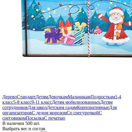
Дерево
Стандарт
Детям
Девочкам
Мальчикам
Подросткам
1-4
класс
5-8 класс
9-11 класс
Детям мобилизованных
Детям
сотрудников
Для школ
Детским садам
Корпоративные
Для
организаторов
С дедом морозом
Со снегурочкой
С
снеговиком
Посылка
С печатью
В наличии 500 шт.
Выбрать вес и состав