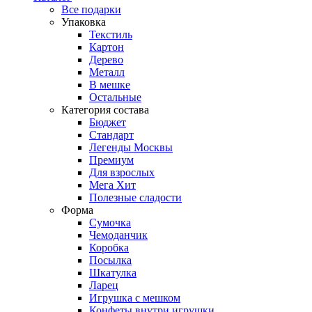
Все подарки
Упаковка
Текстиль
Картон
Дерево
Металл
В мешке
Остальные
Категория состава
Бюджет
Стандарт
Легенды Москвы
Премиум
Для взрослых
Мега Хит
Полезные сладости
Форма
Сумочка
Чемоданчик
Коробка
Посылка
Шкатулка
Ларец
Игрушка с мешком
Конфеты внутри игрушки