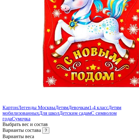
Картон
Легенды Москвы
Детям
Девочкам
1-4 класс
Детям
мобилизованных
Для школ
Детским садам
С символом
года
Сумочка
Выбрать вес и состав
Варианты состава
?
Варианты веса