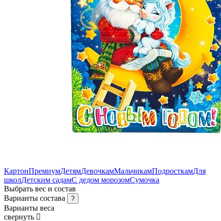
Картон
Премиум
Детям
Девочкам
Мальчикам
Подросткам
Для
школ
Детским садам
С дедом морозом
Сумочка
Выбрать вес и состав
Варианты состава
?
Варианты веса
свернуть