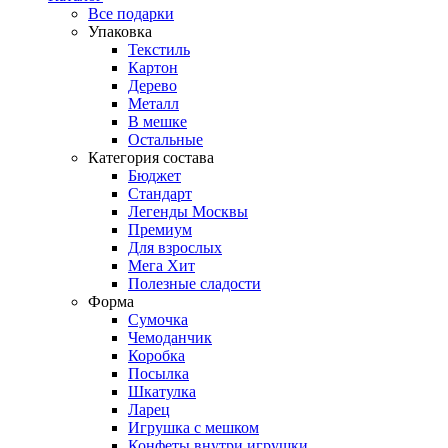
Все подарки
Упаковка
Текстиль
Картон
Дерево
Металл
В мешке
Остальные
Категория состава
Бюджет
Стандарт
Легенды Москвы
Премиум
Для взрослых
Мега Хит
Полезные сладости
Форма
Сумочка
Чемоданчик
Коробка
Посылка
Шкатулка
Ларец
Игрушка с мешком
Конфеты внутри игрушки