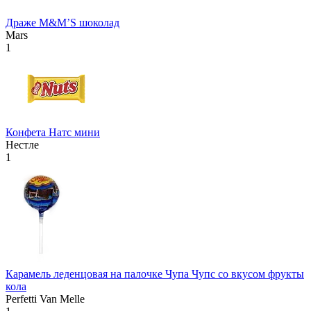
Драже М&М’S шоколад
Mars
1
Конфета Натс мини
Нестле
1
Карамель леденцовая на палочке Чупа Чупс со вкусом фрукты
кола
Perfetti Van Melle