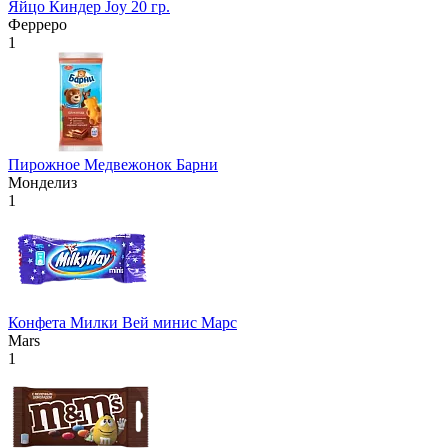
Яйцо Киндер Joy 20 гр.
Ферреро
1
Пирожное Медвежонок Барни
Монделиз
1
Конфета Милки Вей минис Марс
Mars
1