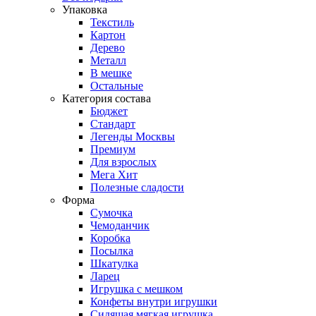
Упаковка
Текстиль
Картон
Дерево
Металл
В мешке
Остальные
Категория состава
Бюджет
Стандарт
Легенды Москвы
Премиум
Для взрослых
Мега Хит
Полезные сладости
Форма
Сумочка
Чемоданчик
Коробка
Посылка
Шкатулка
Ларец
Игрушка с мешком
Конфеты внутри игрушки
Сидящая мягкая игрушка