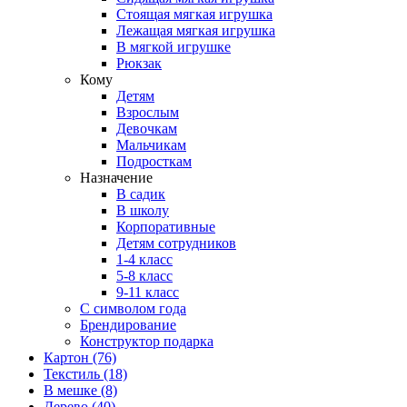
Стоящая мягкая игрушка
Лежащая мягкая игрушка
В мягкой игрушке
Рюкзак
Кому
Детям
Взрослым
Девочкам
Мальчикам
Подросткам
Назначение
В садик
В школу
Корпоративные
Детям сотрудников
1-4 класс
5-8 класс
9-11 класс
С символом года
Брендирование
Конструктор подарка
Картон
(76)
Текстиль
(18)
В мешке
(8)
Дерево
(40)